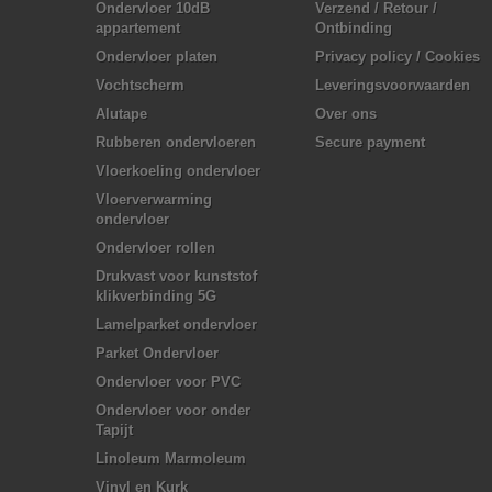
Ondervloer 10dB
Verzend / Retour /
appartement
Ontbinding
Ondervloer platen
Privacy policy / Cookies
Vochtscherm
Leveringsvoorwaarden
Alutape
Over ons
Rubberen ondervloeren
Secure payment
Vloerkoeling ondervloer
Vloerverwarming
ondervloer
Ondervloer rollen
Drukvast voor kunststof
klikverbinding 5G
Lamelparket ondervloer
Parket Ondervloer
Ondervloer voor PVC
Ondervloer voor onder
Tapijt
Linoleum Marmoleum
Vinyl en Kurk