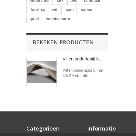
ondervloer
klik
pvc
laminaat
floorfixx
wit
foam
isotex
quiet
vochtscherm
BEKEKEN PRODUCTEN
Vilten ondertapijt 8...
Vilten ondertapijt 8 mm
30x2 Extra dik
Categorieën
Informatie