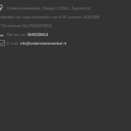
Ondervloerenwinkel, Kilweg 6 3336LL Zwijndrecht
nderdeel van www.stuntmarkt.com KVK nummer 24381898
TW nummer NL178602875B01.
Bel ons nu:
0645038414
E-mail:
info@ondervloerenwinkel.nl