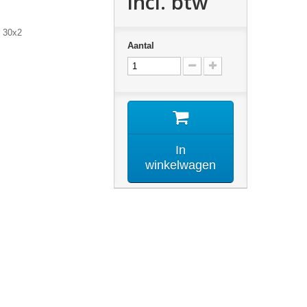
incl. btw
m 30x2
Aantal
In
winkelwagen