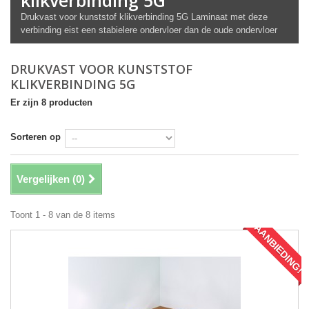
klikverbinding 5G
Drukvast voor kunststof klikverbinding 5G Laminaat met deze
verbinding eist een stabielere ondervloer dan de oude ondervloer
DRUKVAST VOOR KUNSTSTOF
KLIKVERBINDING 5G
Er zijn 8 producten
Sorteren op
Vergelijken (
0
)
Toont 1 - 8 van de 8 items
AANBIEDING!