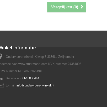
Vergelijken (
0
)
Winkel informatie
Ondervloerenwinkel, Kilweg 6 3336LL Zwijndrecht
nderdeel van www.stuntmarkt.com KVK nummer 24381898
TW nummer NL178602875B01.
Bel ons nu:
0645038414
E-mail:
info@ondervloerenwinkel.nl