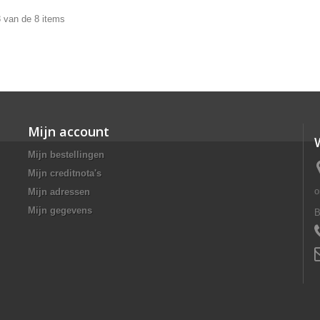
8 van de 8 items
Mijn account
Mijn bestellingen
Mijn creditnota's
o
Mijn adressen
Mijn gegevens
B