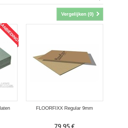
Vergelijken (
0
)
AANBIEDING!
laten
FLOORFIXX Regular 9mm
79,95 €