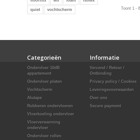
floorfixx
wit
foam
isotex
Toont 1 - 
quiet
vochtscherm
Categorieën
Informatie
Ondervloer 10dB
Verzend / Retour /
appartement
Ontbinding
Ondervloer platen
Privacy policy / Cookies
Vochtscherm
Leveringsvoorwaarden
Alutape
Over ons
Rubberen ondervloeren
Secure payment
Vloerkoeling ondervloer
Vloerverwarming
ondervloer
Ondervloer rollen